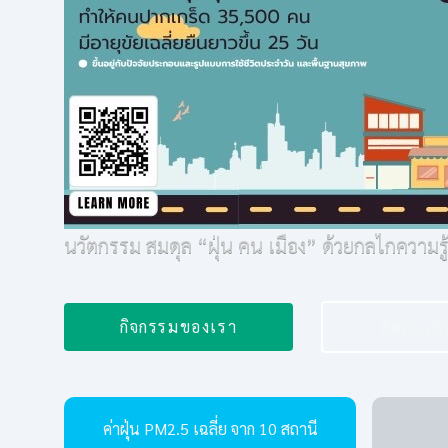
นวัตกรรม สมดุล “ฝุ่น คน เมือง” ด้วยกลไกความรู้ คว
กิจกรรมของเรา
ติดต่อเ
ค่าฝุ่น PM2.5 เฉลี่ย จาก 10 สถานี