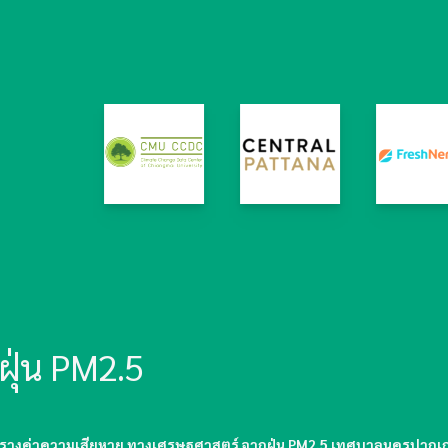
ุ่น PM2.5
รางค่าความเสียหาย ทางเศรษฐศาสตร์ จากฝุ่น PM2.5 เทศบาลนครปากเก