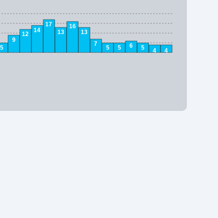
17
16
14
13
13
12
9
7
6
5
5
5
5
4
4
00
2:00
3:00
4:00
5:00
6:00
7:00
8:00
9:00
10:00
11:00
12:00
13:00
14:00
15:00